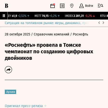
Войти
OKEY
41,9
+2,52%
↑
MSTT
76,15
+0,2%
↑
IMOEX
2 281,31
-0,2%
↓
RTSI
87
Ситуация на топливном рынке: меры, динамика, прогнозы
Выб
28 октября 2025
/ Справочник компаний
/ Роснефть
«Роснефть» провела в Томске
чемпионат по созданию цифровых
двойников
Архив
Оригинал пресс-релиза