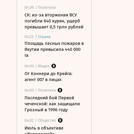
04:38
/ Политика
СК: из-за вторжения ВСУ
погибли 640 курян, ущерб
превышает 0,5 трлн рублей
04:23
/
Страна
Площадь лесных пожаров в
Якутии превысила 440 000
га
04:03
/ Медиа
От Коннери до Крейга:
агент 007 в лицах
04:03
/ Политика
Последний бой Первой
чеченской: как защищали
Грозный в 1996 году
04:02
/ Общество
Июль в объективе