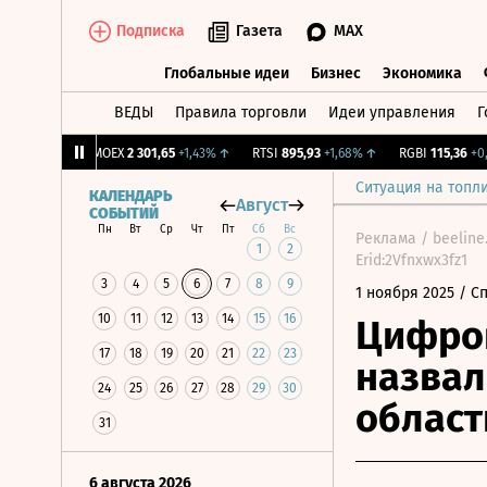
Подписка
Газета
MAX
Глобальные идеи
Бизнес
Экономика
ВЕДЫ
Правила торговли
Идеи управления
Г
Глобальные идеи
Бизнес
Экономик
ж.
0
0%
IMOEX
2 301,65
+1,43%
↑
RTSI
895,93
+1,68%
↑
RGBI
115,36
+0,19
Ситуация на топл
КАЛЕНДАРЬ
Август
СОБЫТИЙ
Пн
Вт
Ср
Чт
Пт
Сб
Вс
Реклама / beeline
1
2
Erid:2Vfnxwx3fz1
3
4
5
6
7
8
9
1 ноября 2025
/ С
10
11
12
13
14
15
16
Цифров
17
18
19
20
21
22
23
назвал
24
25
26
27
28
29
30
област
31
6 августа 2026