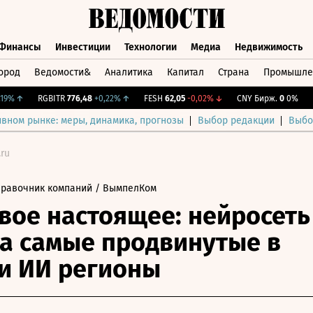
Финансы
Инвестиции
Технологии
Медиа
Недвижимость
ород
Ведомости&
Аналитика
Капитал
Страна
Промышле
а
Финансы
Инвестиции
Технологии
Медиа
Недвижимос
%
↑
RGBITR
776,48
+0,22%
↑
FESH
62,05
-0,02%
↓
CNY Бирж.
0
0%
IMO
ивном рынке: меры, динамика, прогнозы
Выбор редакции
Выбо
.ru
правочник компаний
/ ВымпелКом
ое настоящее: нейросеть
а самые продвинутые в
и ИИ регионы