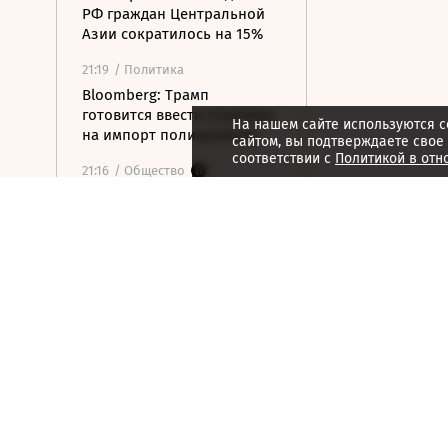
РФ граждан Центральной
Азии сократилось на 15%
21:19
/ Политика
Bloomberg: Трамп
готовится ввести пошлины
На нашем сайте используются c
на импорт поликремния
сайтом, вы подтверждаете свое
соответствии с
Политикой в отн
21:16
/ Общество
Минспорт расширит
перечень спортивных
организаций для
налогового вычета
21:10
/ Экономика
Почему нефтегазовые
доходы бюджета в июле
достигли максимума с
начала года
21:09
/ Экономика
ЦБ раскрыл аргументы за