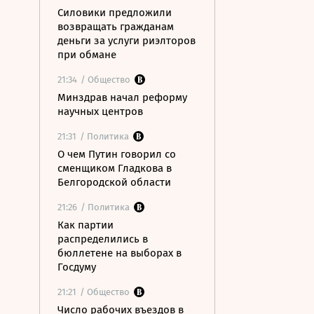
Силовики предложили
возвращать гражданам
деньги за услуги риэлторов
при обмане
21:34
/ Общество
Минздрав начал реформу
научных центров
21:31
/ Политика
О чем Путин говорил со
сменщиком Гладкова в
Белгородской области
21:26
/ Политика
Как партии
распределились в
бюллетене на выборах в
Госдуму
21:21
/ Общество
Число рабочих въездов в