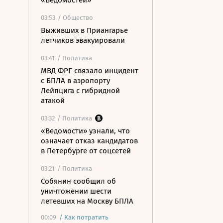
«Ведомостей»
03:53
/ Общество
Выживших в Приангарье
летчиков эвакуировали
03:41
/ Политика
МВД ФРГ связало инцидент
с БПЛА в аэропорту
Лейпцига с гибридной
атакой
03:32
/ Политика
«Ведомости» узнали, что
означает отказ кандидатов
в Петербурге от соцсетей
03:21
/ Политика
Собянин сообщил об
уничтожении шести
летевших на Москву БПЛА
00:09
/
Как потратить