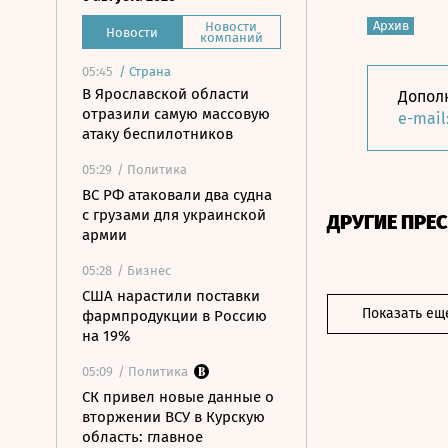
Архив
Новости
Новости
компаний
05:45
/
Страна
В Ярославской области
Допол
отразили самую массовую
e-mail
атаку беспилотников
05:29
/ Политика
ВС РФ атаковали два судна
с грузами для украинской
ДРУГИЕ ПРЕ
армии
05:28
/ Бизнес
США нарастили поставки
Показать ещ
фармпродукции в Россию
на 19%
05:09
/ Политика
СК привел новые данные о
вторжении ВСУ в Курскую
область: главное