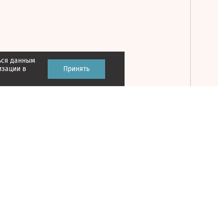
ься данным
Принять
изации в