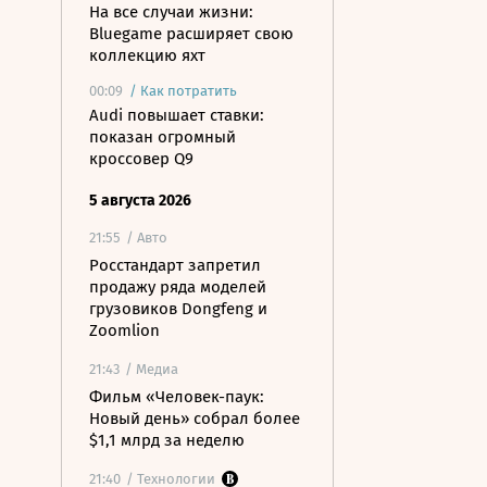
На все случаи жизни:
Bluegame расширяет свою
коллекцию яхт
00:09
/
Как потратить
Audi повышает ставки:
показан огромный
кроссовер Q9
5 августа 2026
21:55
/ Авто
Росстандарт запретил
продажу ряда моделей
грузовиков Dongfeng и
Zoomlion
21:43
/ Медиа
Фильм «Человек-паук:
Новый день» собрал более
$1,1 млрд за неделю
21:40
/ Технологии