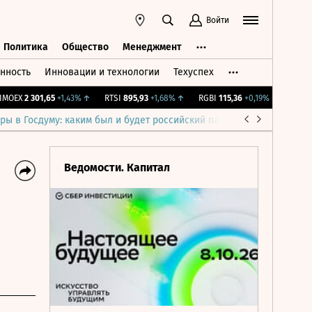
Войти
Политика
Общество
Менеджмент
нность
Инновации и технологии
Техуспех
ть
Политика
Общество
Менеджмент
EX
2 301,65
+1,43%
↑
RTSI
895,93
+1,68%
↑
RGBI
115,36
+0,19%
↑
RGBITR
7
ры в Госдуму: каким был и будет российский парламент
Война н
Ведомости. Капитал