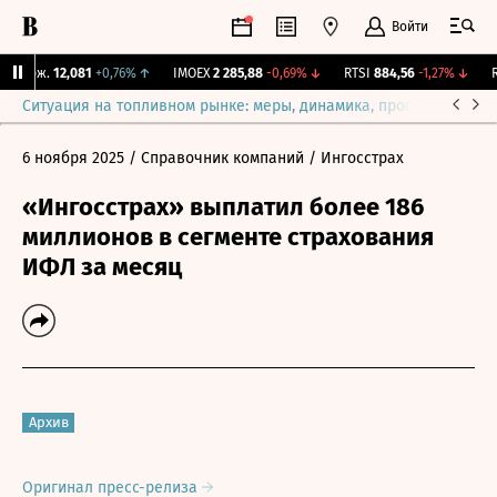
Войти
 Бирж.
12,081
+0,76%
↑
IMOEX
2 285,88
-0,69%
↓
RTSI
884,56
-1,27%
↓
RG
Ситуация на топливном рынке: меры, динамика, прогнозы
Выб
6 ноября 2025
/ Справочник компаний
/ Ингосстрах
«Ингосстрах» выплатил более 186
миллионов в сегменте страхования
ИФЛ за месяц
Архив
Оригинал пресс-релиза