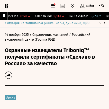
Войти
MGTS
1 312
-0,15%
↓
CHKZ
16 050
-0,93%
↓
IMOEX
2 302,31
+0,72%
↑
RTS
Ситуация на топливном рынке: меры, динамика, прогнозы
Выб
14 ноября 2025
/ Справочник компаний
/ Российский
экспортный центр (Группа РЭЦ)
Охранные извещатели Triboniq™
получили сертификаты «Сделано в
России» за качество
Архив