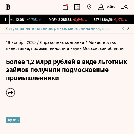
Войти
 Бирж.
12,081
+0,76%
↑
IMOEX
2 285,88
-0,69%
↓
RTSI
884,56
-1,27%
↓
RG
Ситуация на топливном рынке: меры, динамика, прогнозы
Выб
18 ноября 2025
/ Справочник компаний
/ Министерство
инвестиций, промышленности и науки Московской области
Более 1,2 млрд рублей в виде льготных
займов получили подмосковные
промышленники
Архив