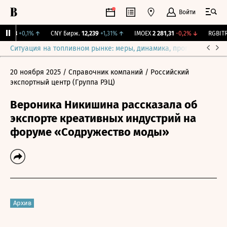
Войти
115,3
+0,1%
↑
CNY Бирж.
12,239
+1,31%
↑
IMOEX
2 281,31
-0,2%
↓
RGBITR
7
Ситуация на топливном рынке: меры, динамика, прогнозы
Выб
20 ноября 2025
/ Справочник компаний
/ Российский
экспортный центр (Группа РЭЦ)
Вероника Никишина рассказала об
экспорте креативных индустрий на
форуме «Содружество моды»
Архив