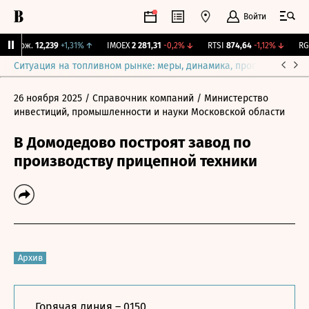
Войти
 Бирж.
12,239
+1,31%
↑
IMOEX
2 281,31
-0,2%
↓
RTSI
874,64
-1,12%
↓
RGBI
Ситуация на топливном рынке: меры, динамика, прогнозы
Выб
26 ноября 2025
/ Справочник компаний
/ Министерство
инвестиций, промышленности и науки Московской области
В Домодедово построят завод по
производству прицепной техники
Архив
Горячая линия – 0150