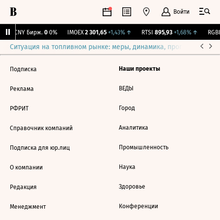
Войти
↑
CNY Бирж.
0
0%
IMOEX
2 301,65
+1,43%
↑
RTSI
895,93
+1,68%
↑
RGBI
Ситуация на топливном рынке: меры, динамика, прогнозы
Выб
Наши проекты
Подписка
ВЕДЫ
Реклама
Город
РФРИТ
Аналитика
Справочник компаний
Промышленность
Подписка для юр.лиц
Наука
О компании
Здоровье
Редакция
Конференции
Менеджмент