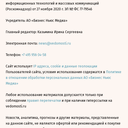
информационных технологий и массовых коммуникаций
(Роскомнадзор) от 27 ноября 2020 г. ЭЛ № ФС 77-79546
Учредитель: АО «Бизнес Ньюс Медиа»
Главный редактор: Казьмина Ирина Сергеевна
Электронная почта:
news@vedomosti.ru
Телефон:
+7 495 956-34-58
Сайт использует
IP адреса, cookie и данные геолокации
Пользователей сайта, условия использования содержатся в
Политике
в отношении обработки персональных данных АО «Бизнес Ньюс
Медиа»
Любое использование материалов допускается только при
соблюдении
правил перепечатки
и при наличии гиперссылки на
vedomosti.ru
Новости, аналитика, прогнозы и другие материалы, представленные
на данном сайте, не являются офертой или рекомендацией к покупке