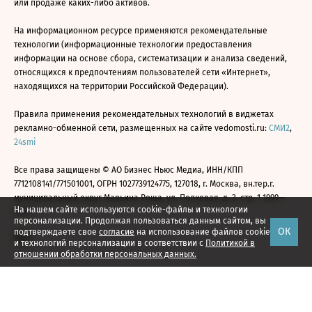
или продаже каких-либо активов.
На информационном ресурсе применяются рекомендательные
технологии (информационные технологии предоставления
информации на основе сбора, систематизации и анализа сведений,
относящихся к предпочтениям пользователей сети «Интернет»,
находящихся на территории Российской Федерации).
Правила применения рекомендательных технологий в виджетах
рекламно-обменной сети, размещенных на сайте vedomosti.ru:
СМИ2
,
24smi
Все права защищены © АО Бизнес Ньюс Медиа, ИНН/КПП
7712108141/771501001, ОГРН 1027739124775, 127018, г. Москва, вн.тер.г.
муниципальный округ Марьина Роща, ул. Полковая, д. 3, стр. 1 1999—
На нашем сайте используются cookie-файлы и технологии
2026
персонализации. Продолжая пользоваться данным сайтом, вы
ОК
подтверждаете свое
согласие
на использование файлов cookie
и технологий персонализации в соответствии с
Политикой в
отношении обработки персональных данных.