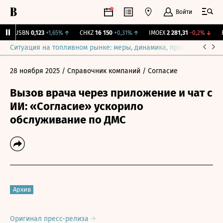
Войти
USBN
0,123
+1,65%
↑
CHKZ
16 150
+0,31%
↑
IMOEX
2 281,31
-0,2%
↓
RT
Ситуация на топливном рынке: меры, динамика, прогнозы
Выб
28 ноября 2025
/ Справочник компаний
/ Согласие
Вызов врача через приложение и чат с
ИИ: «Согласие» ускорило
обслуживание по ДМС
Архив
Оригинал пресс-релиза