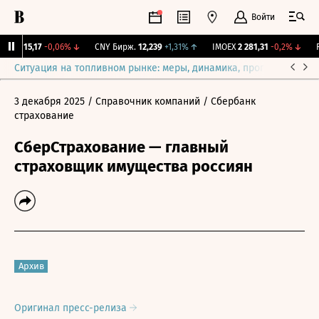
Войти
GBI
115,17
-0,06%
↓
CNY Бирж.
12,239
+1,31%
↑
IMOEX
2 281,31
-0,2%
↓
RG
Ситуация на топливном рынке: меры, динамика, прогнозы
Выб
3 декабря 2025
/ Справочник компаний
/ Сбербанк
страхование
СберСтрахование — главный
страховщик имущества россиян
Архив
Оригинал пресс-релиза