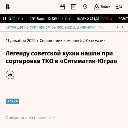
Войти
115,3
+0,1%
↑
CNY Бирж.
12,239
+1,31%
↑
IMOEX
2 281,31
-0,2%
↓
RGBITR
Ситуация на топливном рынке: меры, динамика, прогнозы
Выб
11 декабря 2025
/ Справочник компаний
/ Ситиматик
Легенду советской кухни нашли при
сортировке ТКО в «Ситиматик-Югра»
Архив
Оригинал пресс-релиза