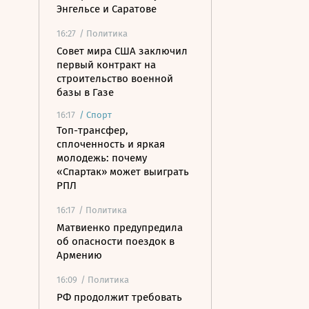
Энгельсе и Саратове
16:27
/ Политика
Совет мира США заключил
первый контракт на
строительство военной
базы в Газе
16:17
/
Спорт
Топ-трансфер,
сплоченность и яркая
молодежь: почему
«Спартак» может выиграть
РПЛ
16:17
/ Политика
Матвиенко предупредила
об опасности поездок в
Армению
16:09
/ Политика
РФ продолжит требовать