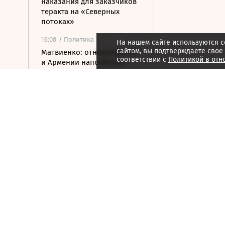
наказания для заказчиков
теракта на «Северных
потоках»
16:08
/ Политика
На нашем сайте используются c
сайтом, вы подтверждаете свое
Матвиенко: отношения РФ
соответствии с
Политикой в отн
и Армении напоминают
«улицу с односторонним
движением»
15:59
/ Политика
Ливан и Израиль хотят
вынести в СБ ООН новую
резолюцию по югу страны
15:50
/ Бизнес
Росатом и РКФР подписали
соглашение о
строительстве ветропарка
на Иссык-Куле
15:41
/ Бизнес
Минфин: власти вернулись