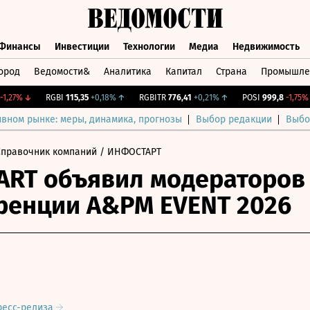
Финансы
Инвестиции
Технологии
Медиа
Недвижимость
ород
Ведомости&
Аналитика
Капитал
Страна
Промышле
а
Финансы
Инвестиции
Технологии
Медиа
Недвижимос
27%
↓
RGBI
115,35
+0,18%
↑
RGBITR
776,41
+0,21%
↑
POSI
999,8
-1,75%
↓
ивном рынке: меры, динамика, прогнозы
Выбор редакции
Выбо
Справочник компаний
/ ИНФОСТАРТ
ART объявил модераторов
енции A&PM EVENT 2026
ресс-релиза