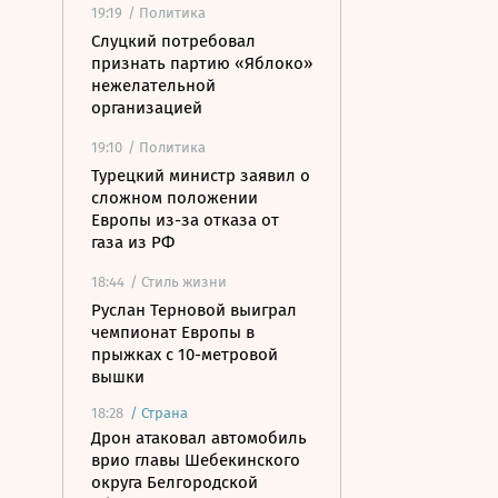
19:19
/ Политика
Слуцкий потребовал
признать партию «Яблоко»
нежелательной
организацией
19:10
/ Политика
Турецкий министр заявил о
сложном положении
Европы из-за отказа от
газа из РФ
18:44
/ Стиль жизни
Руслан Терновой выиграл
чемпионат Европы в
прыжках с 10-метровой
вышки
18:28
/
Страна
Дрон атаковал автомобиль
врио главы Шебекинского
округа Белгородской