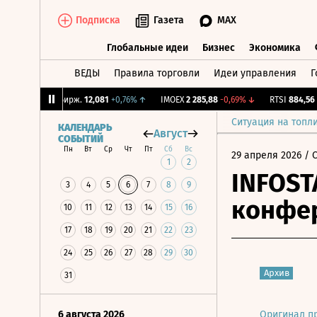
Подписка
Газета
MAX
Глобальные идеи
Бизнес
Экономика
ВЕДЫ
Правила торговли
Идеи управления
Г
Глобальные идеи
Бизнес
Экономик
%
↓
CNY Бирж.
12,081
+0,76%
↑
IMOEX
2 285,88
-0,69%
↓
RTSI
884,56
-1,
Ситуация на топл
КАЛЕНДАРЬ
Август
СОБЫТИЙ
Пн
Вт
Ср
Чт
Пт
Сб
Вс
29 апреля 2026
/ 
1
2
INFOST
3
4
5
6
7
8
9
конфер
10
11
12
13
14
15
16
17
18
19
20
21
22
23
24
25
26
27
28
29
30
Архив
31
6 августа 2026
Оригинал п