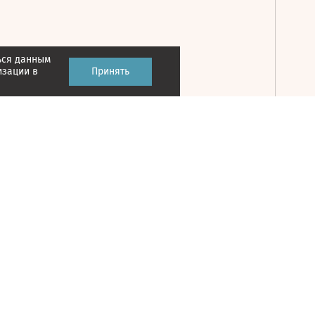
ься данным
Принять
изации в