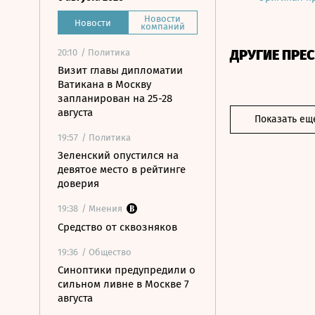
Новости
Новости
компаний
ДРУГИЕ ПРЕ
20:10
/ Политика
Визит главы дипломатии
Ватикана в Москву
запланирован на 25-28
августа
Показать ещ
19:57
/ Политика
Зеленский опустился на
девятое место в рейтинге
доверия
19:38
/ Мнения
Средство от сквозняков
19:36
/ Общество
Синоптики предупредили о
сильном ливне в Москве 7
августа