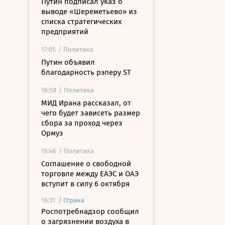
Путин подписал указ о
выводе «Шереметьево» из
списка стратегических
предприятий
17:05
/ Политика
Путин объявил
благодарность рэперу ST
16:58
/ Политика
МИД Ирана рассказал, от
чего будет зависеть размер
сбора за проход через
Ормуз
16:46
/ Политика
Соглашение о свободной
торговле между ЕАЭС и ОАЭ
вступит в силу 6 октября
16:31
/
Страна
Роспотребнадзор сообщил
о загрязнении воздуха в