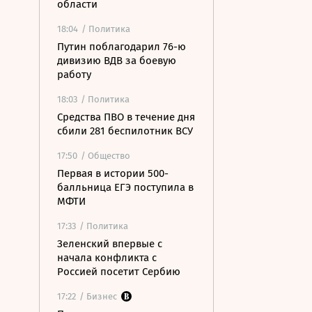
области
18:04
/ Политика
Путин поблагодарил 76-ю
дивизию ВДВ за боевую
работу
18:03
/ Политика
Средства ПВО в течение дня
сбили 281 беспилотник ВСУ
17:50
/ Общество
Первая в истории 500-
балльница ЕГЭ поступила в
МФТИ
17:33
/ Политика
Зеленский впервые с
начала конфликта с
Россией посетит Сербию
17:22
/ Бизнес