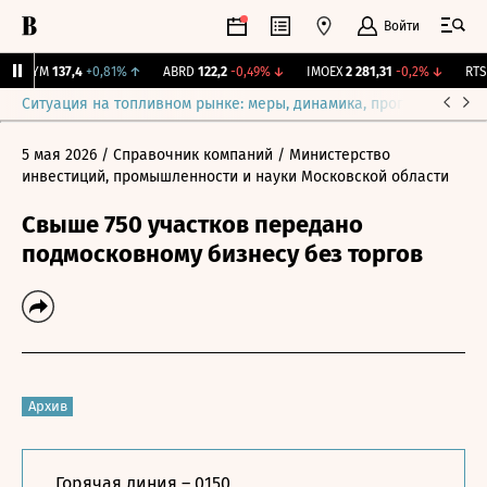
Войти
ZAYM
137,4
+0,81%
↑
ABRD
122,2
-0,49%
↓
IMOEX
2 281,31
-0,2%
↓
RTSI
Ситуация на топливном рынке: меры, динамика, прогнозы
Выб
5 мая 2026
/ Справочник компаний
/ Министерство
инвестиций, промышленности и науки Московской области
Свыше 750 участков передано
подмосковному бизнесу без торгов
Архив
Горячая линия – 0150