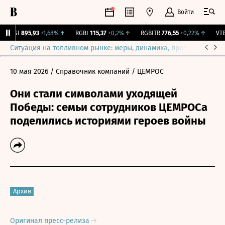
Войти
RTSI
895,93
+1,68%
↑
RGBI
115,37
+0,2%
↑
RGBITR
776,55
+0,22%
↑
VTBR
Ситуация на топливном рынке: меры, динамика, прогнозы
Выб
10 мая 2026
/ Справочник компаний
/ ЦЕМРОС
Они стали символами уходящей
Победы: семьи сотрудников ЦЕМРОСа
поделились историями героев войны
Архив
Оригинал пресс-релиза