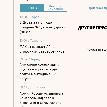
Новости
Новости
Оригинал п
компаний
10:00
/
Город
В Дубае за полгода
ДРУГИЕ ПРЕ
продали 320 домов дороже
$10 млн
10:00
/ Технологии
MAX открывает API для
Показать ещ
сторонних разработчиков
09:54
/
Город
Алмазные колесницы и
«дачные мужья»: куда
пойти в выходные 8–9
августа
09:49
/ Политика
Армия России установила
контроль над селом
Анискино в Харьковской