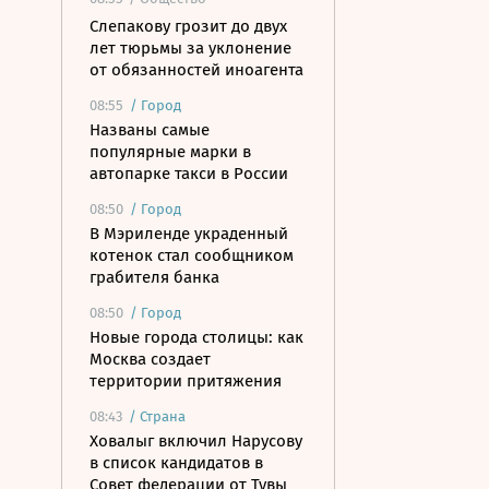
Слепакову грозит до двух
лет тюрьмы за уклонение
от обязанностей иноагента
08:55
/
Город
Названы самые
популярные марки в
автопарке такси в России
08:50
/
Город
В Мэриленде украденный
котенок стал сообщником
грабителя банка
08:50
/
Город
Новые города столицы: как
Москва создает
территории притяжения
08:43
/
Страна
Ховалыг включил Нарусову
в список кандидатов в
Совет федерации от Тувы