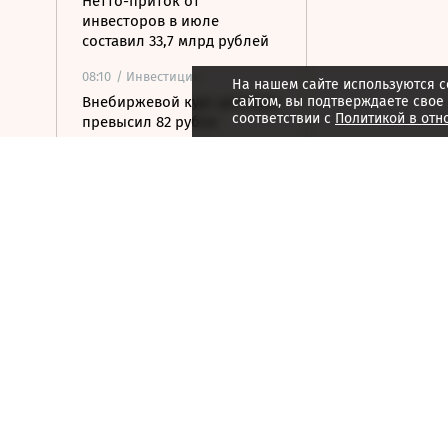
Нетто-приток от
инвесторов в июле
составил 33,7 млрд рублей
08:10
/ Инвестиции
На нашем сайте используются c
Внебиржевой курс доллара
сайтом, вы подтверждаете свое
соответствии с
Политикой в отн
превысил 82 рубля
впервые с марта
08:02
/ Политика
Сикорский призвал
обсудить перехват
российских ракет над
Украиной
07:47
/
Город
Сбой в диспетчерском
центре парализовал
железные дороги на
северо-западе Англии
07:42
/ Политика
Минобороны сообщило об