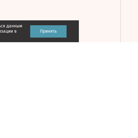
ься данным
Принять
изации в