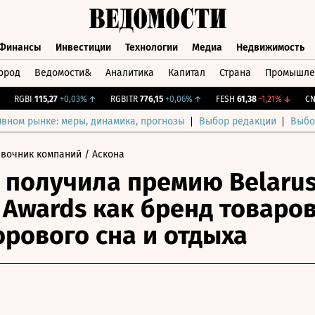
Финансы
Инвестиции
Технологии
Медиа
Недвижимость
ород
Ведомости&
Аналитика
Капитал
Страна
Промышле
а
Финансы
Инвестиции
Технологии
Медиа
Недвижимос
RGBI
115,27
+0,03%
↑
RGBITR
776,15
+0,06%
↑
FESH
61,38
-1,21%
↓
CNY Б
ивном рынке: меры, динамика, прогнозы
Выбор редакции
Выбо
авочник компаний
/ Аскона
 получила премию Belaru
 Awards как бренд товаро
орового сна и отдыха