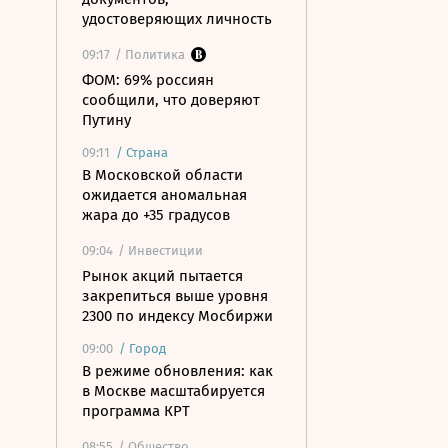
удостоверяющих личность
09:17
/ Политика
ФОМ: 69% россиян
сообщили, что доверяют
Путину
09:11
/
Страна
В Московской области
ожидается аномальная
жара до +35 градусов
09:04
/ Инвестиции
Рынок акций пытается
закрепиться выше уровня
2300 по индексу Мосбиржи
09:00
/
Город
В режиме обновления: как
в Москве масштабируется
программа КРТ
08:55
/ Общество