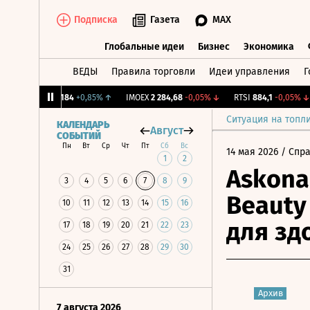
Подписка
Газета
MAX
Глобальные идеи
Бизнес
Экономика
ВЕДЫ
Правила торговли
Идеи управления
Г
Глобальные идеи
Бизнес
Экономик
NY Бирж.
12,184
+0,85%
↑
IMOEX
2 284,68
-0,05%
↓
RTSI
884,1
-0,05%
↓
Ситуация на топл
КАЛЕНДАРЬ
Август
СОБЫТИЙ
Пн
Вт
Ср
Чт
Пт
Сб
Вс
14 мая 2026
/ Спр
1
2
Askona
3
4
5
6
7
8
9
Beauty
10
11
12
13
14
15
16
для зд
17
18
19
20
21
22
23
24
25
26
27
28
29
30
31
Архив
7 августа 2026