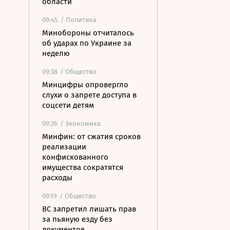
области
09:45
/ Политика
Минобороны отчиталось
об ударах по Украине за
неделю
09:38
/ Общество
Минцифры опровергло
слухи о запрете доступа в
соцсети детям
09:26
/ Экономика
Минфин: от сжатия сроков
реализации
конфискованного
имущества сократятся
расходы
09:19
/ Общество
ВС запретил лишать прав
за пьяную езду без
документов,