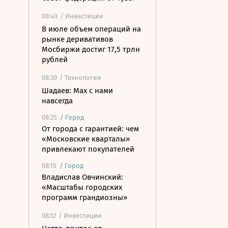
08:40
/ Инвестиции
В июле объем операций на
рынке деривативов
Мосбиржи достиг 17,5 трлн
рублей
08:30
/ Технологии
Шадаев: Max с нами
навсегда
08:25
/
Город
От города с гарантией: чем
«Московские кварталы»
привлекают покупателей
08:15
/
Город
Владислав Овчинский:
«Масштабы городских
программ грандиозны»
08:12
/ Инвестиции