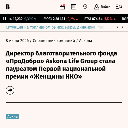
Войти
Бирж.
12,239
+1,31%
↑
IMOEX
2 281,31
-0,2%
↓
RTSI
874,64
-1,12%
↓
RGBI
Ситуация на топливном рынке: меры, динамика, прогнозы
Выб
8 июля 2026
/ Справочник компаний
/ Аскона
Директор благотворительного фонда
«ПроДобро» Askona Life Group стала
лауреатом Первой национальной
премии «Женщины НКО»
Архив