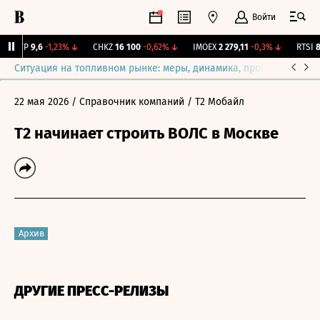
Войти
BISVP
9,6
-1,23%
↓
CHKZ
16 100
-0,62%
↓
IMOEX
2 279,11
-0,3%
↓
RTSI
88
Ситуация на топливном рынке: меры, динамика, прогнозы
Выб
22 мая 2026
/ Справочник компаний
/ Т2 Мобайл
T2 начинает строить ВОЛС в Москве
Архив
ДРУГИЕ ПРЕСС-РЕЛИЗЫ