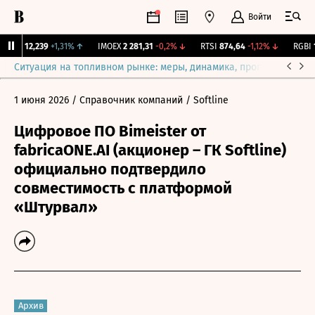
Войти
ирж.
12,239
+1,31%
↑
IMOEX
2 281,31
-0,2%
↓
RTSI
874,64
-1,12%
↓
RGBI
11
Ситуация на топливном рынке: меры, динамика, прогнозы
Выб
1 июня 2026
/ Справочник компаний
/ Softline
Цифровое ПО Bimeister от
fabricaONE.AI (акционер – ГК Softline)
официально подтвердило
совместимость с платформой
«Штурвал»
Архив