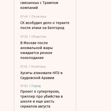
связанных с Трампом
компаний
07:49
/ Политика
СК возбудил дело о теракте
после атаки на Белгород
07:30
/ Общество
В Москве после
аномальной жары
ожидается резкое
похолодание
07:16
/ Политика
Хуситы атаковали НПЗ в
Саудовской Аравии
07:03
/
Город
Проект о супергероях,
триллер про убийства в
школе и еще шесть
сериалов августа