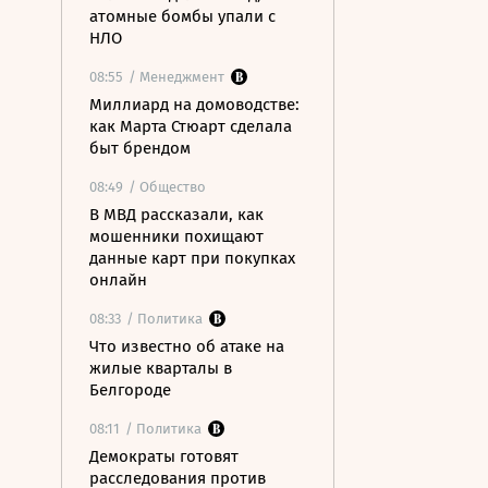
атомные бомбы упали с
НЛО
08:55
/ Менеджмент
Миллиард на домоводстве:
как Марта Стюарт сделала
быт брендом
08:49
/ Общество
В МВД рассказали, как
мошенники похищают
данные карт при покупках
онлайн
08:33
/ Политика
Что известно об атаке на
жилые кварталы в
Белгороде
08:11
/ Политика
Демократы готовят
расследования против