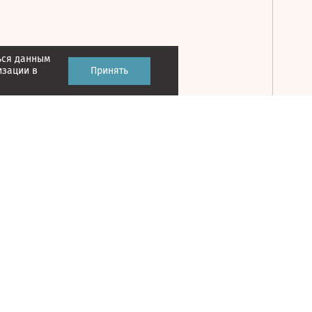
ься данным
Принять
изации в