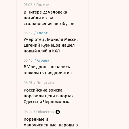
07:02
/ Политика
В Нигере 22 человека
погибли из-за
столкновения автобусов
06:52
/
Спорт
Умер отец Лионеля Месси,
Евгений Кузнецов нашел
новый клуб в КХЛ
06:46
/
Страна
В Уфе дроны пытались
атаковать предприятия
06:35
/ Политика
Российские войска
поразили цели в портах
Одессы и Черноморска
06:21
/ Общество
Коренные и
малочисленные: народы в