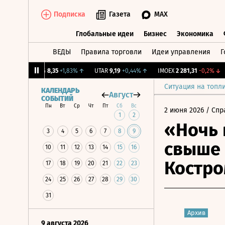
Подписка
Газета
MAX
Глобальные идеи
Бизнес
Экономика
ВЕДЫ
Правила торговли
Идеи управления
Г
Глобальные идеи
Бизнес
Экономик
1%
↑
BLNG
8,35
+1,83%
↑
UTAR
9,19
+0,44%
↑
IMOEX
2 281,31
-0,2%
↓
R
Ситуация на топл
КАЛЕНДАРЬ
Август
СОБЫТИЙ
Пн
Вт
Ср
Чт
Пт
Сб
Вс
2 июня 2026
/ Спр
1
2
«Ночь 
3
4
5
6
7
8
9
свыше 
10
11
12
13
14
15
16
Костр
17
18
19
20
21
22
23
24
25
26
27
28
29
30
31
Архив
9 августа 2026