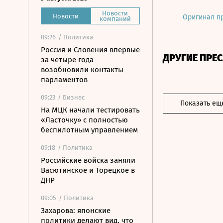
Новости
Новости
Оригинал п
компаний
09:26
/ Политика
Россия и Словения впервые
ДРУГИЕ ПРЕ
за четыре года
возобновили контакты
парламентов
09:23
/ Бизнес
Показать ещ
На МЦК начали тестировать
«Ласточку» с полностью
беспилотным управлением
09:18
/ Политика
Российские войска заняли
Васютинское и Торецкое в
ДНР
09:05
/ Политика
Захарова: японские
политики делают вид, что