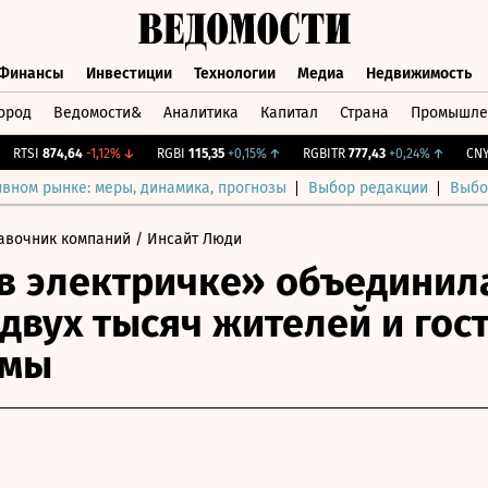
Финансы
Инвестиции
Технологии
Медиа
Недвижимость
ород
Ведомости&
Аналитика
Капитал
Страна
Промышле
а
Финансы
Инвестиции
Технологии
Медиа
Недвижимос
TSI
874,64
-1,12%
↓
RGBI
115,35
+0,15%
↑
RGBITR
777,43
+0,24%
↑
CNY Би
ивном рынке: меры, динамика, прогнозы
Выбор редакции
Выбо
авочник компаний
/ Инсайт Люди
в электричке» объединил
двух тысяч жителей и гос
омы