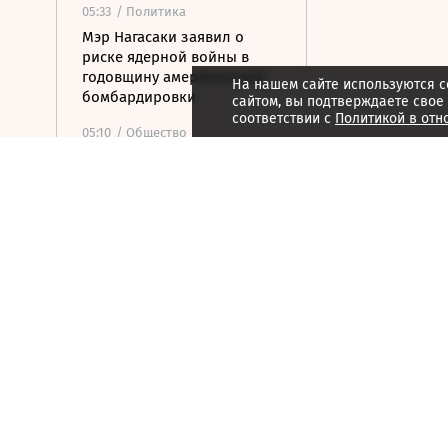
05:33
/ Политика
Мэр Нагасаки заявил о
риске ядерной войны в
годовщину американской
На нашем сайте используются c
бомбардировки
сайтом, вы подтверждаете свое
соответствии с
Политикой в отн
05:10
/ Общество
Минпросвещения
утвердило новый перечень
учебников
04:30
/ Политика
Ночью над Россией сбито
153 дрона ВСУ
04:26
/ Стиль жизни
На бис: последние
концерты культовых групп
04:25
/ Общество
Смертельный трюк: как
Элиша Отис сделал лифт