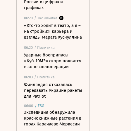
России в цифрах и
графиках
06:20
/ Экономика
«Кто-то ходит в театр, а я –
на стройки»: карьера и
взгляды Марата Хуснуллина
06:20
/ Политика
Ударные боеприпасы
«Куб-10МЭ» скоро появятся
в зоне спецоперации
06:03
/ Политика
Финляндия отказалась
передавать Украине ракеты
для Patriot
06:00
/
ESG
Экспедиция обнаружила
краснокнижные растения в
горах Карачаево-Черкесии