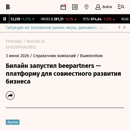
Войти
ирж.
12,239
+1,31%
↑
IMOEX
2 281,31
-0,2%
↓
RTSI
874,64
-1,12%
↓
RGBI
11
Ситуация на топливном рынке: меры, динамика, прогнозы
Выб
Реклама / beeline.ru
Erid:2Vfnxxy3BEz
3 июня 2026
/ Справочник компаний
/ ВымпелКом
Билайн запустил beepartners —
платформу для совместного развития
бизнеса
Архив