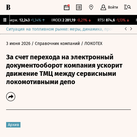
Войти
NY Бирж.
12,243
+1,34%
↑
IMOEX
2 281,19
-0,21%
↓
RTSI
874,6
-1,13%
↓
RG
Ситуация на топливном рынке: меры, динамика, прогнозы
Выб
3 июня 2026
/ Справочник компаний
/ ЛОКОТЕХ
За счет перехода на электронный
документооборот компания ускорит
движение ТМЦ между сервисными
локомотивными депо
Архив