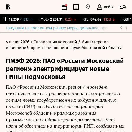
Войти
рж.
12,239
+1,31%
↑
IMOEX
2 281,31
-0,2%
↓
RTSI
874,64
-1,12%
↓
RGBI
115
Ситуация на топливном рынке: меры, динамика, прогнозы
Выб
4 июня 2026
/ Справочник компаний
/ Министерство
инвестиций, промышленности и науки Московской области
ПМЭФ 2026: ПАО «Россети Московский
регион» электрифицирует новые
ГИПы Подмосковья
ПАО «Россети Московский регион» проведет
технологическое присоединение к электрическим
сетям новых государственных индустриальных
парков (ГИП), создаваемых на территории
Московской области в рамках развития
промышленной инфраструктуры региона. Речь
идет об объектах на территории ГИП, создаваемых