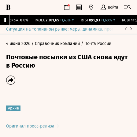
Войти
CNY Бирж.
0
0%
IMOEX
2 301,65
+1,43%
↑
RTSI
895,93
+1,68%
↑
RGBI
115,3
Ситуация на топливном рынке: меры, динамика, прогнозы
Выб
4 июня 2026
/ Справочник компаний
/ Почта России
Почтовые посылки из США снова идут
в Россию
Архив
Оригинал пресс-релиза