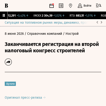
Войти
ирж.
12,291
+0,42%
↑
IMOEX
2 304,59
+1,02%
↑
RTSI
883,51
+1,01%
↑
RGBI
Ситуация на топливном рынке: меры, динамика, прогнозы
Выб
8 июня 2026
/ Справочник компаний
/ Нострой
Заканчивается регистрация на второй
налоговый конгресс строителей
Архив
Оригинал пресс-релиза