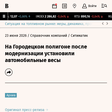
Войти
Бирж.
12,07
+0,66%
↑
IMOEX
2 286,82
-0,64%
↓
RTSI
890,16
-0,64%
↓
RGB
Ситуация на топливном рынке: меры, динамика, прогнозы
Выб
23 июня 2026
/ Справочник компаний
/ Ситиматик
На Городецком полигоне после
модернизации установили
автомобильные весы
Архив
Оригинал пресс-релиза