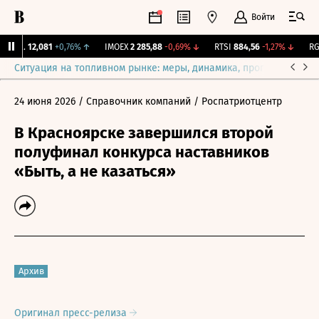
Войти
ирж.
12,081
+0,76%
↑
IMOEX
2 285,88
-0,69%
↓
RTSI
884,56
-1,27%
↓
RGB
Ситуация на топливном рынке: меры, динамика, прогнозы
Выб
24 июня 2026
/ Справочник компаний
/ Роспатриотцентр
В Красноярске завершился второй
полуфинал конкурса наставников
«Быть, а не казаться»
Архив
Оригинал пресс-релиза