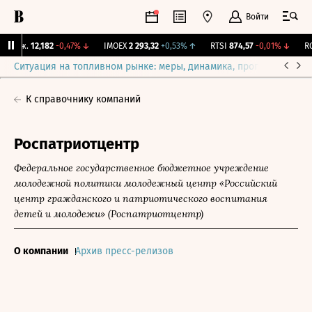
Войти
Бирж.
12,182
-0,47%
↓
IMOEX
2 293,32
+0,53%
↑
RTSI
874,57
-0,01%
↓
RGB
Ситуация на топливном рынке: меры, динамика, прогнозы
Выб
К справочнику компаний
Роспатриотцентр
Федеральное государственное бюджетное учреждение
молодежной политики молодежный центр «Российский
центр гражданского и патриотического воспитания
детей и молодежи» (Роспатриотцентр)
О компании
Архив пресс-релизов