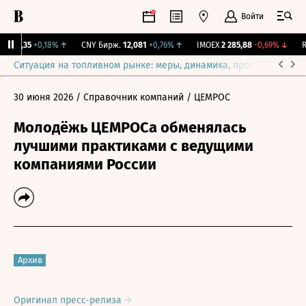
Войти
115,35
+0,18%
↑
CNY Бирж.
12,081
+0,76%
↑
IMOEX
2 285,88
-0,69%
↓
RG
Ситуация на топливном рынке: меры, динамика, прогнозы
Выб
30 июня 2026
/ Справочник компаний
/ ЦЕМРОС
Молодёжь ЦЕМРОСа обменялась
лучшими практиками с ведущими
компаниями России
Архив
Оригинал пресс-релиза