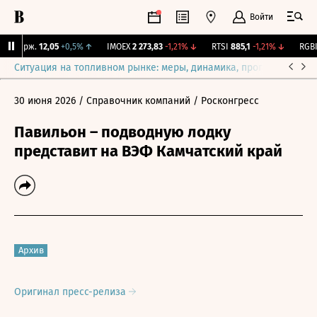
Войти
Y Бирж.
12,05
+0,5%
↑
IMOEX
2 273,83
-1,21%
↓
RTSI
885,1
-1,21%
↓
RGBI
1
Ситуация на топливном рынке: меры, динамика, прогнозы
Выб
30 июня 2026
/ Справочник компаний
/ Росконгресс
Павильон – подводную лодку
представит на ВЭФ Камчатский край
Архив
Оригинал пресс-релиза