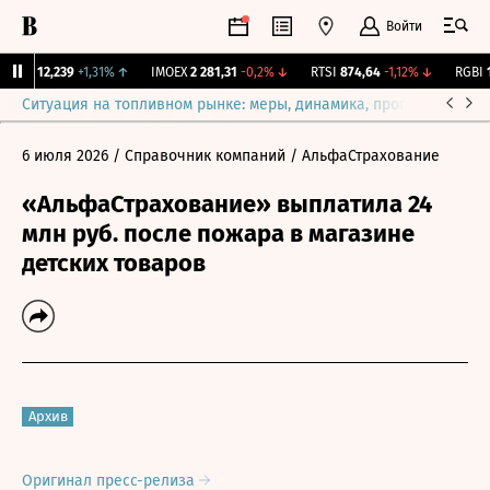
Войти
ирж.
12,239
+1,31%
↑
IMOEX
2 281,31
-0,2%
↓
RTSI
874,64
-1,12%
↓
RGBI
11
Ситуация на топливном рынке: меры, динамика, прогнозы
Выб
6 июля 2026
/ Справочник компаний
/ АльфаСтрахование
«АльфаСтрахование» выплатила 24
млн руб. после пожара в магазине
детских товаров
Архив
Оригинал пресс-релиза