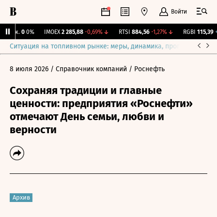
Войти
Бирж.
0
0%
IMOEX
2 285,88
-0,69%
↓
RTSI
884,56
-1,27%
↓
RGBI
115,39
+0
Ситуация на топливном рынке: меры, динамика, прогнозы
Выб
8 июля 2026
/ Справочник компаний
/ Роснефть
Сохраняя традиции и главные
ценности: предприятия «Роснефти»
отмечают День семьи, любви и
верности
Архив