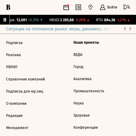
Войти
NY Бирж.
12,081
+0,76%
↑
IMOEX
2 285,88
-0,69%
↓
RTSI
884,56
-1,27%
↓
Ситуация на топливном рынке: меры, динамика, прогнозы
Выб
Наши проекты
Подписка
ВЕДЫ
Реклама
Город
РФРИТ
Аналитика
Справочник компаний
Промышленность
Подписка для юр.лиц
Наука
О компании
Здоровье
Редакция
Конференции
Менеджмент