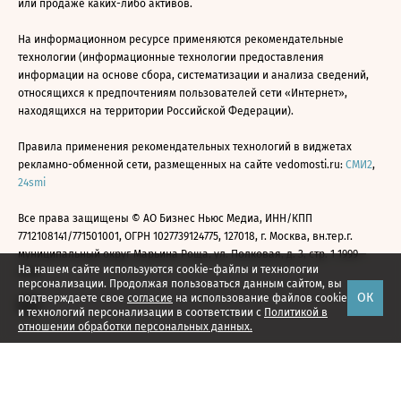
или продаже каких-либо активов.
На информационном ресурсе применяются рекомендательные
технологии (информационные технологии предоставления
информации на основе сбора, систематизации и анализа сведений,
относящихся к предпочтениям пользователей сети «Интернет»,
находящихся на территории Российской Федерации).
Правила применения рекомендательных технологий в виджетах
рекламно-обменной сети, размещенных на сайте vedomosti.ru:
СМИ2
,
24smi
Все права защищены © АО Бизнес Ньюс Медиа, ИНН/КПП
7712108141/771501001, ОГРН 1027739124775, 127018, г. Москва, вн.тер.г.
муниципальный округ Марьина Роща, ул. Полковая, д. 3, стр. 1 1999—
На нашем сайте используются cookie-файлы и технологии
2026
персонализации. Продолжая пользоваться данным сайтом, вы
ОК
подтверждаете свое
согласие
на использование файлов cookie
и технологий персонализации в соответствии с
Политикой в
отношении обработки персональных данных.