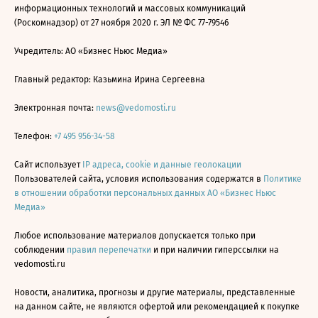
информационных технологий и массовых коммуникаций
(Роскомнадзор) от 27 ноября 2020 г. ЭЛ № ФС 77-79546
Учредитель: АО «Бизнес Ньюс Медиа»
Главный редактор: Казьмина Ирина Сергеевна
Электронная почта:
news@vedomosti.ru
Телефон:
+7 495 956-34-58
Сайт использует
IP адреса, cookie и данные геолокации
Пользователей сайта, условия использования содержатся в
Политике
в отношении обработки персональных данных АО «Бизнес Ньюс
Медиа»
Любое использование материалов допускается только при
соблюдении
правил перепечатки
и при наличии гиперссылки на
vedomosti.ru
Новости, аналитика, прогнозы и другие материалы, представленные
на данном сайте, не являются офертой или рекомендацией к покупке