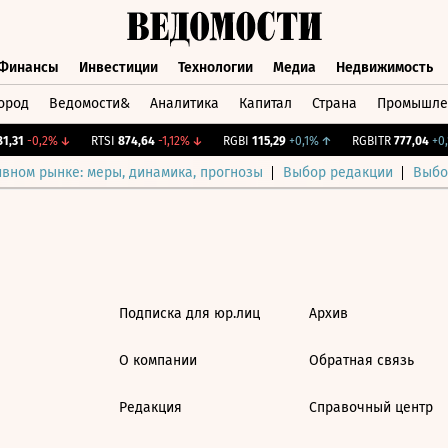
Финансы
Инвестиции
Технологии
Медиа
Недвижимость
ород
Ведомости&
Аналитика
Капитал
Страна
Промышле
а
Финансы
Инвестиции
Технологии
Медиа
Недвижимос
,31
-0,2%
↓
RTSI
874,64
-1,12%
↓
RGBI
115,29
+0,1%
↑
RGBITR
777,04
+0,1
ивном рынке: меры, динамика, прогнозы
Выбор редакции
Выбо
Подписка для юр.лиц
Архив
О компании
Обратная связь
Редакция
Справочный центр