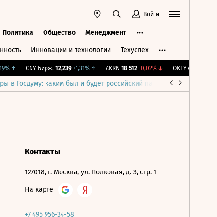
Войти
Политика
Общество
Менеджмент
нность
Инновации и технологии
Техуспех
ть
Политика
Общество
Менеджмент
9%
↑
CNY Бирж.
12,239
+1,31%
↑
AKRN
18 512
-0,02%
↓
OKEY
40,09
-1,91%
ры в Госдуму: каким был и будет российский парламент
Война н
Контакты
127018, г. Москва, ул. Полковая, д. 3, стр. 1
На карте
+7 495 956-34-58