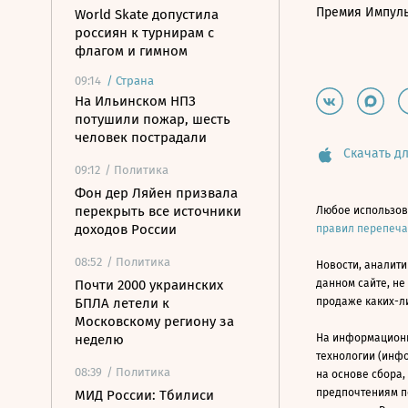
Премия Импул
World Skate допустила
россиян к турнирам с
флагом и гимном
09:14
/
Страна
На Ильинском НПЗ
потушили пожар, шесть
человек пострадали
Скачать дл
09:12
/ Политика
Фон дер Ляйен призвала
перекрыть все источники
Любое использов
доходов России
правил перепеч
08:52
/ Политика
Новости, аналити
Почти 2000 украинских
данном сайте, не
БПЛА летели к
продаже каких-л
Московскому региону за
неделю
На информацион
технологии (инф
08:39
/ Политика
на основе сбора,
предпочтениям п
МИД России: Тбилиси