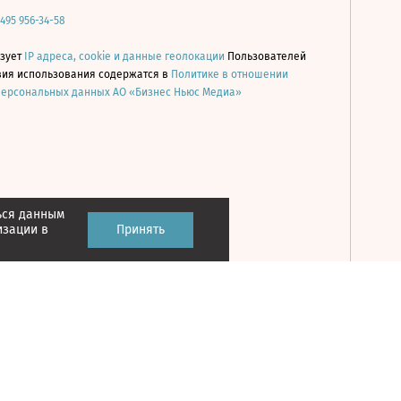
 495 956-34-58
ьзует
IP адреса, cookie и данные геолокации
Пользователей
овия использования содержатся в
Политике в отношении
персональных данных АО «Бизнес Ньюс Медиа»
ься данным
Принять
изации в