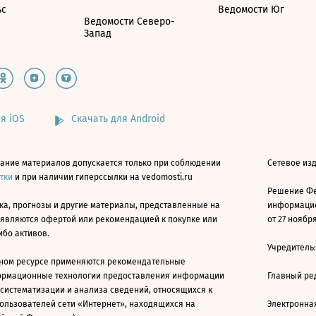
ьс
Ведомости Юг
Ведомости Северо-
Запад
я iOS
Скачать для Android
ание материалов допускается только при соблюдении
Сетевое изд
атки
и при наличии гиперссылки на vedomosti.ru
Решение Фе
ка, прогнозы и другие материалы, представленные на
информацио
 являются офертой или рекомендацией к покупке или
от 27 ноября
ибо активов.
Учредитель
ном ресурсе применяются рекомендательные
ормационные технологии предоставления информации
Главный ре
 систематизации и анализа сведений, относящихся к
ользователей сети «Интернет», находящихся на
Электронна