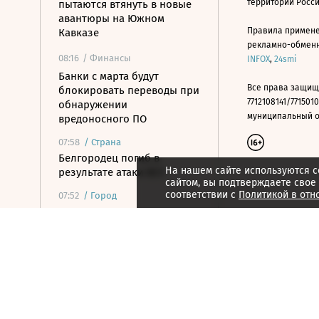
территории Росс
пытаются втянуть в новые
авантюры на Южном
Правила примене
Кавказе
рекламно-обменно
08:16
/ Финансы
INFOX
,
24smi
Банки с марта будут
Все права защищ
блокировать переводы при
7712108141/7715010
обнаружении
муниципальный окр
вредоносного ПО
07:58
/
Страна
Белгородец погиб в
На нашем сайте используются c
результате атаки ВСУ
сайтом, вы подтверждаете свое
соответствии с
Политикой в отн
07:52
/
Город
Гастрономия, история
литературы и
экзистенциализм: книжные
новинки лета
07:42
/ Политика
Какие законы вступили в
силу в августе