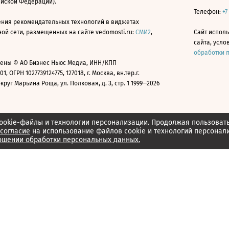
ийской Федерации).
Телефон:
+7
ния рекомендательных технологий в виджетах
й сети, размещенных на сайте vedomosti.ru:
СМИ2
,
Сайт испол
сайта, усл
обработки 
ены © АО Бизнес Ньюс Медиа, ИНН/КПП
01, ОГРН 1027739124775, 127018, г. Москва, вн.тер.г.
уг Марьина Роща, ул. Полковая, д. 3, стр. 1 1999—2026
ookie-файлы и технологии персонализации. Продолжая пользоват
согласие
на использование файлов cookie и технологий персонал
ошении обработки персональных данных.