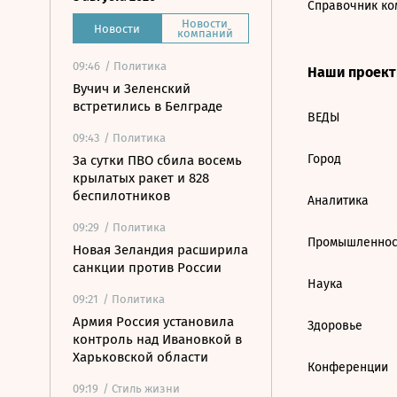
Справочник ко
Новости
Новости
компаний
09:46
/ Политика
Наши проек
Вучич и Зеленский
встретились в Белграде
ВЕДЫ
09:43
/ Политика
Город
За сутки ПВО сбила восемь
крылатых ракет и 828
беспилотников
Аналитика
09:29
/ Политика
Промышленнос
Новая Зеландия расширила
санкции против России
Наука
09:21
/ Политика
Армия Россия установила
Здоровье
контроль над Ивановкой в
Харьковской области
Конференции
09:19
/ Стиль жизни