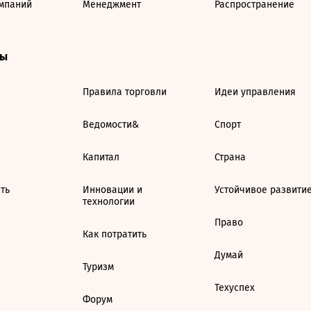
мпаний
Менеджмент
Распространение
ты
Правила торговли
Идеи управления
Ведомости&
Спорт
Капитал
Страна
ть
Инновации и
Устойчивое развити
технологии
Право
Как потратить
Думай
Туризм
Техуспех
Форум