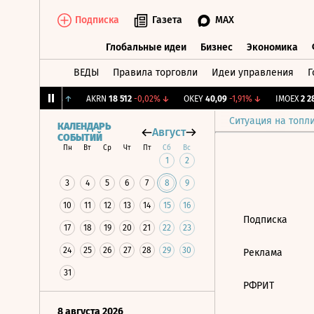
Подписка
Газета
MAX
Глобальные идеи
Бизнес
Экономика
ВЕДЫ
Правила торговли
Идеи управления
Г
Глобальные идеи
Бизнес
Экономик
ж.
12,239
+1,31%
↑
AKRN
18 512
-0,02%
↓
OKEY
40,09
-1,91%
↓
IMOEX
2 281
Ситуация на топл
КАЛЕНДАРЬ
Август
СОБЫТИЙ
Пн
Вт
Ср
Чт
Пт
Сб
Вс
1
2
3
4
5
6
7
8
9
10
11
12
13
14
15
16
Подписка
17
18
19
20
21
22
23
24
25
26
27
28
29
30
Реклама
31
РФРИТ
8 августа 2026