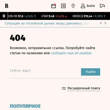
Войти
VEON-RX
57,6
+4,54%
↑
UTAR
9,46
-0,42%
↓
IMOEX
2 310,44
+0,38%
↑
R
Ситуация на топливном рынке: меры, динамика, прогнозы
Выб
404
Возможно, неправильная ссылка. Попробуйте найти
статью по названию или
сообщите нам об ошибке
Сейчас ищут:
Найти
Расширенный поиск
ПОПУЛЯРНОЕ