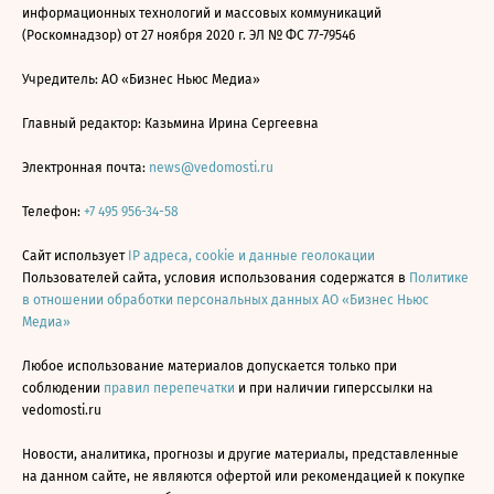
информационных технологий и массовых коммуникаций
(Роскомнадзор) от 27 ноября 2020 г. ЭЛ № ФС 77-79546
Учредитель: АО «Бизнес Ньюс Медиа»
Главный редактор: Казьмина Ирина Сергеевна
Электронная почта:
news@vedomosti.ru
Телефон:
+7 495 956-34-58
Сайт использует
IP адреса, cookie и данные геолокации
Пользователей сайта, условия использования содержатся в
Политике
в отношении обработки персональных данных АО «Бизнес Ньюс
Медиа»
Любое использование материалов допускается только при
соблюдении
правил перепечатки
и при наличии гиперссылки на
vedomosti.ru
Новости, аналитика, прогнозы и другие материалы, представленные
на данном сайте, не являются офертой или рекомендацией к покупке