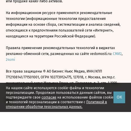
или продаже каких-либо активов.
На информационном ресурсе применяются рекомендательные
технологии (информационные технологии предоставления
информации на основе сбора, систематизации и анализа сведений,
относящихся к предпочтениям пользователей сети «Интернет»,
находящихся на территории Российской Федерации).
Правила применения рекомендательных технологий в виджетах
рекламно-обменной сети, размещенных на сайте vedomosti.ru:
СМИ2
,
24smi
Все права защищены © АО Бизнес Ньюс Медиа, ИНН/КПП
7712108141/771501001, ОГРН 1027739124775, 127018, г. Москва, вн.тер.г.
муниципальный округ Марьина Роща, ул. Полковая, д. 3, стр. 1 1999—
На нашем сайте используются cookie-файлы и технологии
2026
персонализации. Продолжая пользоваться данным сайтом, вы
ОК
подтверждаете свое
согласие
на использование файлов cookie
и технологий персонализации в соответствии с
Политикой в
отношении обработки персональных данных.