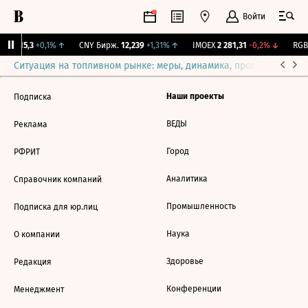
Войти
GBI
115,3
+0,1%
↑
CNY Бирж.
12,239
+1,31%
↑
IMOEX
2 281,31
-0,2%
↓
RGBI
Ситуация на топливном рынке: меры, динамика, прогнозы
Выб
Наши проекты
Подписка
ВЕДЫ
Реклама
Город
РФРИТ
Аналитика
Справочник компаний
Промышленность
Подписка для юр.лиц
Наука
О компании
Здоровье
Редакция
Конференции
Менеджмент