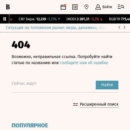
Войти
,06%
↓
CNY Бирж.
12,239
+1,31%
↑
IMOEX
2 281,31
-0,2%
↓
RGBITR
775,48
Ситуация на топливном рынке: меры, динамика, прогнозы
Выб
404
Возможно, неправильная ссылка. Попробуйте найти
статью по названию или
сообщите нам об ошибке
Сейчас ищут:
Найти
Расширенный поиск
ПОПУЛЯРНОЕ