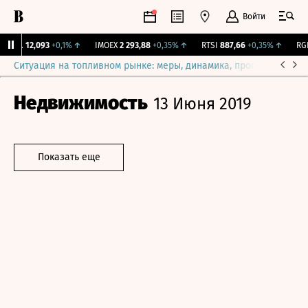
Войти
ирж.
12,093
+0,1%
↑
IMOEX
2 293,88
+0,35%
↑
RTSI
887,66
+0,35%
↑
RGBI
Ситуация на топливном рынке: меры, динамика, прогнозы
Выб
Недвижимость
13 Июня 2019
Показать еще