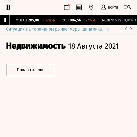
Войти
%
↑
IMOEX
2 285,88
-0,69%
↓
RTSI
884,56
-1,27%
↓
RGBI
115,35
+0,18%
↑
Ситуация на топливном рынке: меры, динамика, прогнозы
Выб
Недвижимость
18 Августа 2021
Показать еще