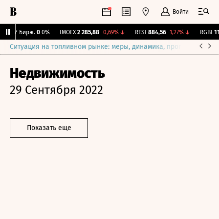
Войти
CNY Бирж.
0
0%
IMOEX
2 285,88
-0,69%
↓
RTSI
884,56
-1,27%
↓
RGBI
115
Ситуация на топливном рынке: меры, динамика, прогнозы
Выб
Недвижимость
29 Сентября 2022
Показать еще