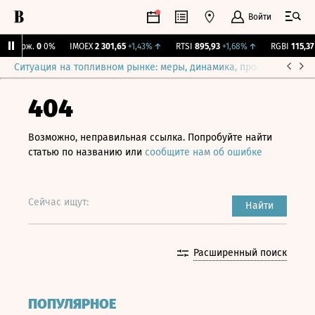
Войти
Y Бирж.
0
0%
IMOEX
2 301,65
+1,43%
↑
RTSI
895,93
+1,68%
↑
RGBI
115,37
+
Ситуация на топливном рынке: меры, динамика, прогнозы
Выб
404
Возможно, неправильная ссылка. Попробуйте найти
статью по названию или
сообщите нам об ошибке
Сейчас ищут:
Найти
Расширенный поиск
ПОПУЛЯРНОЕ