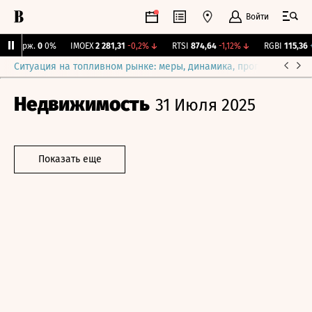
Войти
Y Бирж.
0
0%
IMOEX
2 281,31
-0,2%
↓
RTSI
874,64
-1,12%
↓
RGBI
115,36
+0
Ситуация на топливном рынке: меры, динамика, прогнозы
Выб
Недвижимость
31 Июля 2025
Показать еще