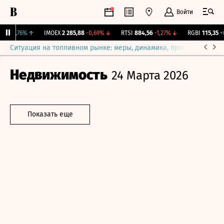
Войти
1
+0,76%
↑
IMOEX
2 285,88
-0,69%
↓
RTSI
884,56
-1,27%
↓
RGBI
115,35
+0
Ситуация на топливном рынке: меры, динамика, прогнозы
Выб
Недвижимость
24 Марта 2026
Показать еще