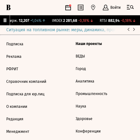
Войти
CNY Бирж.
12,207
+1,04%
↑
IMOEX
2 281,68
-0,18%
↓
RTSI
882,94
-0,18%
↓
Ситуация на топливном рынке: меры, динамика, прогнозы
Выб
Наши проекты
Подписка
ВЕДЫ
Реклама
Город
РФРИТ
Аналитика
Справочник компаний
Промышленность
Подписка для юр.лиц
Наука
О компании
Здоровье
Редакция
Конференции
Менеджмент