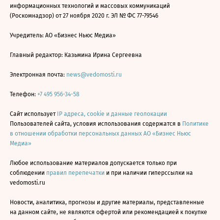
информационных технологий и массовых коммуникаций
(Роскомнадзор) от 27 ноября 2020 г. ЭЛ № ФС 77-79546
Учредитель: АО «Бизнес Ньюс Медиа»
Главный редактор: Казьмина Ирина Сергеевна
Электронная почта:
news@vedomosti.ru
Телефон:
+7 495 956-34-58
Сайт использует
IP адреса, cookie и данные геолокации
Пользователей сайта, условия использования содержатся в
Политике
в отношении обработки персональных данных АО «Бизнес Ньюс
Медиа»
Любое использование материалов допускается только при
соблюдении
правил перепечатки
и при наличии гиперссылки на
vedomosti.ru
Новости, аналитика, прогнозы и другие материалы, представленные
на данном сайте, не являются офертой или рекомендацией к покупке