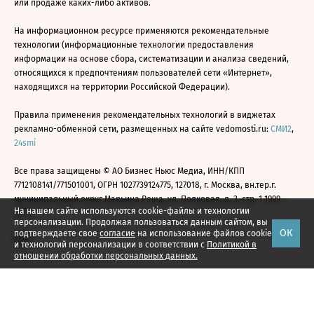
или продаже каких-либо активов.
На информационном ресурсе применяются рекомендательные
технологии (информационные технологии предоставления
информации на основе сбора, систематизации и анализа сведений,
относящихся к предпочтениям пользователей сети «Интернет»,
находящихся на территории Российской Федерации).
Правила применения рекомендательных технологий в виджетах
рекламно-обменной сети, размещенных на сайте vedomosti.ru:
СМИ2
,
24smi
Все права защищены © АО Бизнес Ньюс Медиа, ИНН/КПП
7712108141/771501001, ОГРН 1027739124775, 127018, г. Москва, вн.тер.г.
муниципальный округ Марьина Роща, ул. Полковая, д. 3, стр. 1 1999—
На нашем сайте используются cookie-файлы и технологии
2026
персонализации. Продолжая пользоваться данным сайтом, вы
ОК
подтверждаете свое
согласие
на использование файлов cookie
и технологий персонализации в соответствии с
Политикой в
отношении обработки персональных данных.