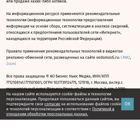
или продаже каких-либо активов.
На информационном ресурсе применяются рекомендательные
технологии (информационные технологии предоставления
информации на основе сбора, систематизации и анализа сведений,
относящихся к предпочтениям пользователей сети «Интернет»,
находящихся на территории Российской Федерации).
Правила применения рекомендательных технологий в виджетах
рекламно-обменной сети, размещенных на сайте vedomosti.ru:
СМИ2
,
24smi
Все права защищены © АО Бизнес Ньюс Медиа, ИНН/КПП
7712108141/771501001, ОГРН 1027739124775, 127018, г. Москва, вн.тер.г.
муниципальный округ Марьина Роща, ул. Полковая, д. 3, стр. 1 1999—
На нашем сайте используются cookie-файлы и технологии
2026
персонализации. Продолжая пользоваться данным сайтом, вы
ОК
подтверждаете свое
согласие
на использование файлов cookie
и технологий персонализации в соответствии с
Политикой в
отношении обработки персональных данных.