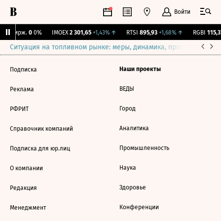
Войти
NY Бирж.
0
0%
IMOEX
2 301,65
+1,43%
↑
RTSI
895,93
+1,68%
↑
RGBI
115,37
Ситуация на топливном рынке: меры, динамика, прогнозы
Выб
Наши проекты
Подписка
ВЕДЫ
Реклама
Город
РФРИТ
Аналитика
Справочник компаний
Промышленность
Подписка для юр.лиц
Наука
О компании
Здоровье
Редакция
Конференции
Менеджмент