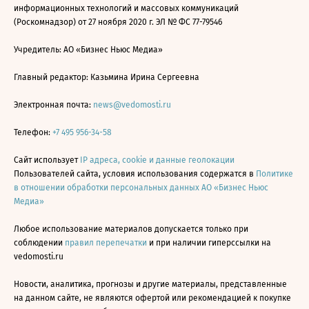
информационных технологий и массовых коммуникаций
(Роскомнадзор) от 27 ноября 2020 г. ЭЛ № ФС 77-79546
Учредитель: АО «Бизнес Ньюс Медиа»
Главный редактор: Казьмина Ирина Сергеевна
Электронная почта:
news@vedomosti.ru
Телефон:
+7 495 956-34-58
Сайт использует
IP адреса, cookie и данные геолокации
Пользователей сайта, условия использования содержатся в
Политике
в отношении обработки персональных данных АО «Бизнес Ньюс
Медиа»
Любое использование материалов допускается только при
соблюдении
правил перепечатки
и при наличии гиперссылки на
vedomosti.ru
Новости, аналитика, прогнозы и другие материалы, представленные
на данном сайте, не являются офертой или рекомендацией к покупке