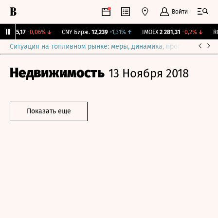
Войти
I
115,17
-0,06%
↓
CNY Бирж.
12,239
+1,31%
↑
IMOEX
2 281,31
-0,2%
↓
RGB
Ситуация на топливном рынке: меры, динамика, прогнозы
Выб
Недвижимость
13 Ноября 2018
Показать еще