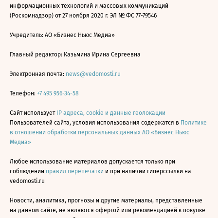
информационных технологий и массовых коммуникаций
(Роскомнадзор) от 27 ноября 2020 г. ЭЛ № ФС 77-79546
Учредитель: АО «Бизнес Ньюс Медиа»
Главный редактор: Казьмина Ирина Сергеевна
Электронная почта:
news@vedomosti.ru
Телефон:
+7 495 956-34-58
Сайт использует
IP адреса, cookie и данные геолокации
Пользователей сайта, условия использования содержатся в
Политике
в отношении обработки персональных данных АО «Бизнес Ньюс
Медиа»
Любое использование материалов допускается только при
соблюдении
правил перепечатки
и при наличии гиперссылки на
vedomosti.ru
Новости, аналитика, прогнозы и другие материалы, представленные
на данном сайте, не являются офертой или рекомендацией к покупке