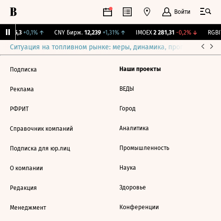
Войти
BI
115,3
+0,1%
↑
CNY Бирж.
12,239
+1,31%
↑
IMOEX
2 281,31
-0,2%
↓
RGBIT
Ситуация на топливном рынке: меры, динамика, прогнозы
Выб
Наши проекты
Подписка
ВЕДЫ
Реклама
Город
РФРИТ
Аналитика
Справочник компаний
Промышленность
Подписка для юр.лиц
Наука
О компании
Здоровье
Редакция
Конференции
Менеджмент