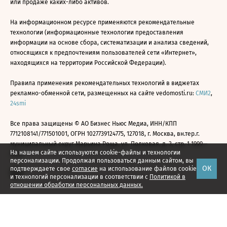
или продаже каких-либо активов.
На информационном ресурсе применяются рекомендательные
технологии (информационные технологии предоставления
информации на основе сбора, систематизации и анализа сведений,
относящихся к предпочтениям пользователей сети «Интернет»,
находящихся на территории Российской Федерации).
Правила применения рекомендательных технологий в виджетах
рекламно-обменной сети, размещенных на сайте vedomosti.ru:
СМИ2
,
24smi
Все права защищены © АО Бизнес Ньюс Медиа, ИНН/КПП
7712108141/771501001, ОГРН 1027739124775, 127018, г. Москва, вн.тер.г.
муниципальный округ Марьина Роща, ул. Полковая, д. 3, стр. 1 1999—
На нашем сайте используются cookie-файлы и технологии
2026
персонализации. Продолжая пользоваться данным сайтом, вы
ОК
подтверждаете свое
согласие
на использование файлов cookie
и технологий персонализации в соответствии с
Политикой в
отношении обработки персональных данных.