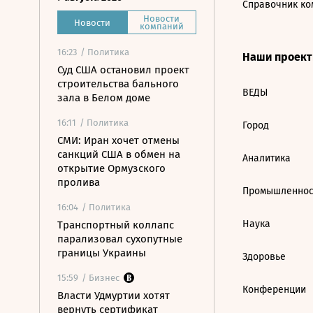
Справочник ко
Новости
Новости
компаний
16:23
/ Политика
Наши проек
Суд США остановил проект
строительства бального
ВЕДЫ
зала в Белом доме
16:11
/ Политика
Город
СМИ: Иран хочет отмены
санкций США в обмен на
Аналитика
открытие Ормузского
пролива
Промышленнос
16:04
/ Политика
Наука
Транспортный коллапс
парализовал сухопутные
границы Украины
Здоровье
15:59
/ Бизнес
Конференции
Власти Удмуртии хотят
вернуть сертификат