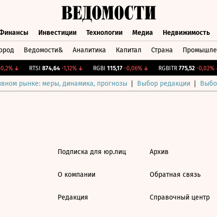
Финансы
Инвестиции
Технологии
Медиа
Недвижимость
ород
Ведомости&
Аналитика
Капитал
Страна
Промышле
а
Финансы
Инвестиции
Технологии
Медиа
Недвижимос
,2%
↓
RTSI
874,64
-1,12%
↓
RGBI
115,17
-0,06%
↓
RGBITR
775,52
-0,02%
↓
ивном рынке: меры, динамика, прогнозы
Выбор редакции
Выбо
Подписка для юр.лиц
Архив
О компании
Обратная связь
Редакция
Справочный центр