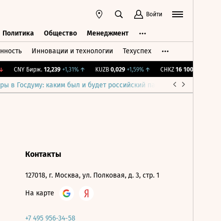
Войти
Политика
Общество
Менеджмент
нность
Инновации и технологии
Техуспех
ть
Политика
Общество
Менеджмент
CNY Бирж.
12,239
+1,31%
↑
KUZB
0,029
+1,59%
↑
CHKZ
16 100
-0,62%
↓
ры в Госдуму: каким был и будет российский парламент
Война н
Контакты
127018, г. Москва, ул. Полковая, д. 3, стр. 1
На карте
+7 495 956-34-58