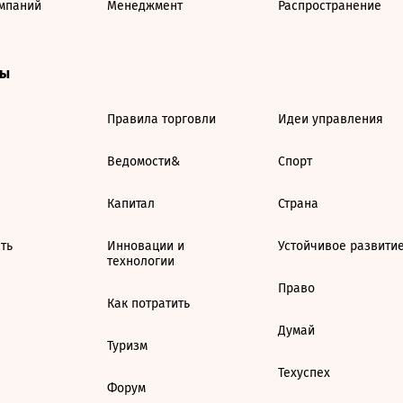
мпаний
Менеджмент
Распространение
ты
Правила торговли
Идеи управления
Ведомости&
Спорт
Капитал
Страна
ть
Инновации и
Устойчивое развити
технологии
Право
Как потратить
Думай
Туризм
Техуспех
Форум