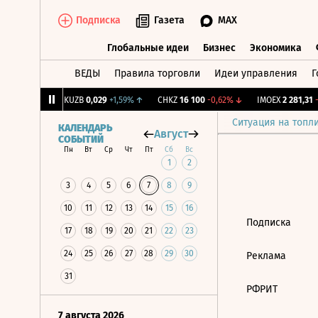
Подписка
Газета
MAX
Глобальные идеи
Бизнес
Экономика
ВЕДЫ
Правила торговли
Идеи управления
Г
Глобальные идеи
Бизнес
Экономик
239
+1,31%
↑
KUZB
0,029
+1,59%
↑
CHKZ
16 100
-0,62%
↓
IMOEX
2 281,31
-0
Ситуация на топл
КАЛЕНДАРЬ
Август
СОБЫТИЙ
Пн
Вт
Ср
Чт
Пт
Сб
Вс
1
2
3
4
5
6
7
8
9
10
11
12
13
14
15
16
Подписка
17
18
19
20
21
22
23
24
25
26
27
28
29
30
Реклама
31
РФРИТ
7 августа 2026