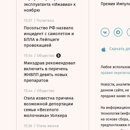
Премия Импул
эксплуатанта «Ижавиа» к
ноябрю
15:57
/ Политика
Посольство РФ назвало
инцидент с самолетом и
БПЛА в Лейпциге
провокацией
Скачать дл
15:54
/ Общество
Минздрав рекомендовал
Любое использов
включить в перечень
правил перепеч
ЖНВЛП девять новых
препаратов
Новости, аналити
данном сайте, не
15:44
/ Общество
продаже каких-л
Стала известна причина
возможной депортации
На информацион
семьи «Веселого
технологии (инф
молочника» Уолкера
на основе сбора,
предпочтениям п
15:36
/ Стиль жизни