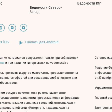
ьс
Ведомости Юг
Ведомости Северо-
Запад
я iOS
Скачать для Android
ание материалов допускается только при соблюдении
Сетевое изд
атки
и при наличии гиперссылки на vedomosti.ru
Решение Фе
ка, прогнозы и другие материалы, представленные на
информацио
 являются офертой или рекомендацией к покупке или
от 27 ноября
ибо активов.
Учредитель
ном ресурсе применяются рекомендательные
ормационные технологии предоставления информации
Главный ре
 систематизации и анализа сведений, относящихся к
ользователей сети «Интернет», находящихся на
Электронна