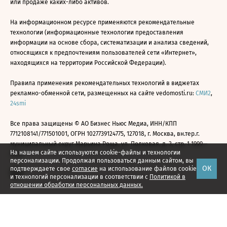
или продаже каких-либо активов.
На информационном ресурсе применяются рекомендательные
технологии (информационные технологии предоставления
информации на основе сбора, систематизации и анализа сведений,
относящихся к предпочтениям пользователей сети «Интернет»,
находящихся на территории Российской Федерации).
Правила применения рекомендательных технологий в виджетах
рекламно-обменной сети, размещенных на сайте vedomosti.ru:
СМИ2
,
24smi
Все права защищены © АО Бизнес Ньюс Медиа, ИНН/КПП
7712108141/771501001, ОГРН 1027739124775, 127018, г. Москва, вн.тер.г.
муниципальный округ Марьина Роща, ул. Полковая, д. 3, стр. 1 1999—
На нашем сайте используются cookie-файлы и технологии
2026
персонализации. Продолжая пользоваться данным сайтом, вы
ОК
подтверждаете свое
согласие
на использование файлов cookie
и технологий персонализации в соответствии с
Политикой в
отношении обработки персональных данных.