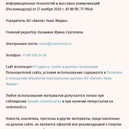
информационных технологий и массовых коммуникаций
(Роскомнадзор) от 27 ноября 2020 г. ЭЛ № ФС 77-79546
Учредитель: АО «Бизнес Ньюс Медиа»
Главный редактор: Казьмина Ирина Сергеевна
Электронная почта:
news@vedomosti.ru
Телефон:
+7 495 956-34-58
Сайт использует
IP адреса, cookie и данные геолокации
Пользователей сайта, условия использования содержатся в
Политике
в отношении обработки персональных данных АО «Бизнес Ньюс
Медиа»
Любое использование материалов допускается только при
соблюдении
правил перепечатки
и при наличии гиперссылки на
vedomosti.ru
Новости, аналитика, прогнозы и другие материалы, представленные
на данном сайте, не являются офертой или рекомендацией к покупке