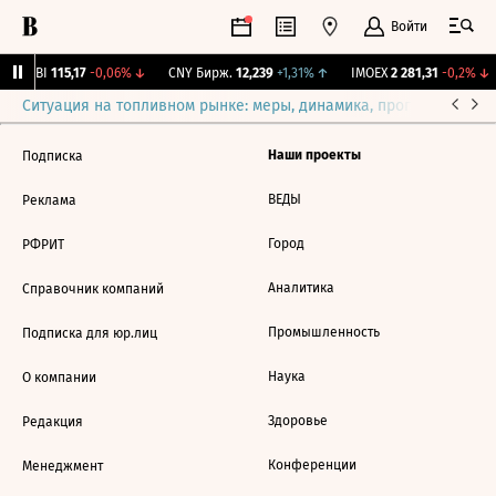
Войти
RGBI
115,17
-0,06%
↓
CNY Бирж.
12,239
+1,31%
↑
IMOEX
2 281,31
-0,2%
↓
Ситуация на топливном рынке: меры, динамика, прогнозы
Выб
Наши проекты
Подписка
ВЕДЫ
Реклама
Город
РФРИТ
Аналитика
Справочник компаний
Промышленность
Подписка для юр.лиц
Наука
О компании
Здоровье
Редакция
Конференции
Менеджмент