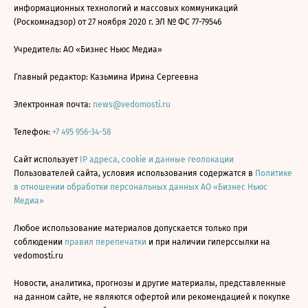
информационных технологий и массовых коммуникаций
(Роскомнадзор) от 27 ноября 2020 г. ЭЛ № ФС 77-79546
Учредитель: АО «Бизнес Ньюс Медиа»
Главный редактор: Казьмина Ирина Сергеевна
Электронная почта:
news@vedomosti.ru
Телефон:
+7 495 956-34-58
Сайт использует
IP адреса, cookie и данные геолокации
Пользователей сайта, условия использования содержатся в
Политике
в отношении обработки персональных данных АО «Бизнес Ньюс
Медиа»
Любое использование материалов допускается только при
соблюдении
правил перепечатки
и при наличии гиперссылки на
vedomosti.ru
Новости, аналитика, прогнозы и другие материалы, представленные
на данном сайте, не являются офертой или рекомендацией к покупке