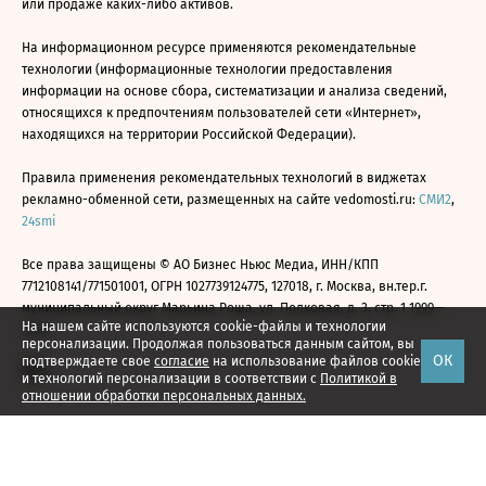
или продаже каких-либо активов.
На информационном ресурсе применяются рекомендательные
технологии (информационные технологии предоставления
информации на основе сбора, систематизации и анализа сведений,
относящихся к предпочтениям пользователей сети «Интернет»,
находящихся на территории Российской Федерации).
Правила применения рекомендательных технологий в виджетах
рекламно-обменной сети, размещенных на сайте vedomosti.ru:
СМИ2
,
24smi
Все права защищены © АО Бизнес Ньюс Медиа, ИНН/КПП
7712108141/771501001, ОГРН 1027739124775, 127018, г. Москва, вн.тер.г.
муниципальный округ Марьина Роща, ул. Полковая, д. 3, стр. 1 1999—
На нашем сайте используются cookie-файлы и технологии
2026
персонализации. Продолжая пользоваться данным сайтом, вы
ОК
подтверждаете свое
согласие
на использование файлов cookie
и технологий персонализации в соответствии с
Политикой в
отношении обработки персональных данных.