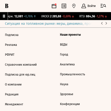
Войти
NY Бирж.
12,081
+0,76%
↑
IMOEX
2 285,88
-0,69%
↓
RTSI
884,56
-1,27%
↓
Ситуация на топливном рынке: меры, динамика, прогнозы
Выб
Наши проекты
Подписка
ВЕДЫ
Реклама
Город
РФРИТ
Аналитика
Справочник компаний
Промышленность
Подписка для юр.лиц
Наука
О компании
Здоровье
Редакция
Конференции
Менеджмент