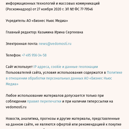
информационных технологий и массовых коммуникаций
(Роскомнадзор) от 27 ноября 2020 г. ЭЛ № ФС 77-79546
Учредитель: АО «Бизнес Ньюс Медиа»
Главный редактор: Казьмина Ирина Сергеевна
Электронная почта:
news@vedomosti.ru
Телефон:
+7 495 956-34-58
Сайт использует
IP адреса, cookie и данные геолокации
Пользователей сайта, условия использования содержатся в
Политике
в отношении обработки персональных данных АО «Бизнес Ньюс
Медиа»
Любое использование материалов допускается только при
соблюдении
правил перепечатки
и при наличии гиперссылки на
vedomosti.ru
Новости, аналитика, прогнозы и другие материалы, представленные
на данном сайте, не являются офертой или рекомендацией к покупке