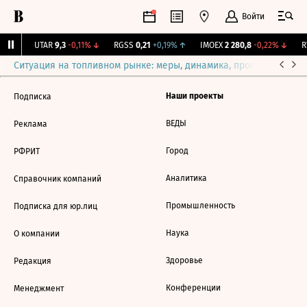
Войти
4%
↑
UTAR
9,3
-0,11%
↓
RGSS
0,21
+0,19%
↑
IMOEX
2 280,8
-0,22%
↓
RT
Ситуация на топливном рынке: меры, динамика, прогнозы
Выб
Наши проекты
Подписка
ВЕДЫ
Реклама
Город
РФРИТ
Аналитика
Справочник компаний
Промышленность
Подписка для юр.лиц
Наука
О компании
Здоровье
Редакция
Конференции
Менеджмент