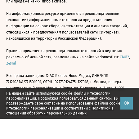
или продаже каких-либо активов.
На информационном ресурсе применяются рекомендательные
технологии (информационные технологии предоставления
информации на основе сбора, систематизации и анализа сведений,
относящихся к предпочтениям пользователей сети «Интернет»,
находящихся на территории Российской Федерации).
Правила применения рекомендательных технологий в виджетах
рекламно-обменной сети, размещенных на сайте vedomosti.ru:
СМИ2
,
24smi
Все права защищены © АО Бизнес Ньюс Медиа, ИНН/КПП
7712108141/771501001, ОГРН 1027739124775, 127018, г. Москва, вн.тер.г.
муниципальный округ Марьина Роща, ул. Полковая, д. 3, стр. 1 1999—
На нашем сайте используются cookie-файлы и технологии
2026
персонализации. Продолжая пользоваться данным сайтом, вы
ОК
подтверждаете свое
согласие
на использование файлов cookie
и технологий персонализации в соответствии с
Политикой в
отношении обработки персональных данных.